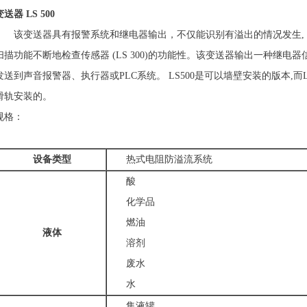
变送器 LS 500
该变送器具有报警系统和继电器输出，不仅能识别有溢出的情况发生, 
扫描功能不断地检查传感器 (LS 300)的功能性。该变送器输出一种继电
发送到声音报警器、执行器或PLC系统。 LS500是可以墙壁安装的版本,而LS
滑轨安装的。
规格：
设备类型
热式电阻防溢流系统
酸
化学品
燃油
液体
溶剂
废水
水
集液罐