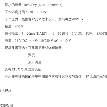
最小的流量: 10ml/Day (6.9×10-3ml/min)
工作温度范围：-30℃ - +175℃
工作压力：根据客户具体需求设计。最高可达200MPa
精度：+/-1%
信号输出：4 – 20mA (HART）、0 – 10 或 0 – 5 V DC、脉冲、 SP
源：24 V DC +/- 4V/ 110/230 V AC +/- 10 V
现场显示可选：可显示质量或体积流量
温度
累计流量
具有ATEX与UL防爆认证
可用在有核辐射的环境中测量含有核辐射物质的液体 （详见该产品的
技术规格：
流量数据