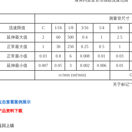
液体内置直管传感器流速范围
测量管尺寸
流速限值
C
1/16
1/8
3/16
1/4
3/8
延伸最大值
2
60
500
0.4
1
2.5
正常最大值
1
30
250
0.25
0.5
1
正常最小值
0.03
0.8
6
0.008
0.01
0.03
延伸最小值
0.007
0.05
3
0.002
0.006
0.01
cc/min (ml/min)
G
关于标记
点击查看案例展示
产品资料下载
返回上级