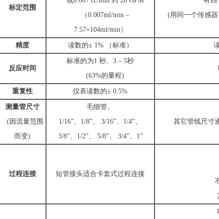
或0.007 cc/min 到 20 GPM
有四个
标定范围
（0.007ml/min –
(用同一个传感器
7.57×104ml/min）
精度
读数的± 1% （标准）
标准的为1 秒、3 – 5秒
反应时间
(63%的量程)
重复性
仪表读数的± 0.5%
测量管尺寸
毛细管、
(因流量范围
1/16”、1/8”、 3/16”、1/4”、
其它管线尺寸
而变)
3/8”、1/2”、 5/8”、 3/4”、1”
过程连接
短管接头适合卡套式过程连接
不锈钢
其