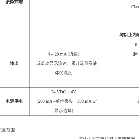
危险环境
Class I
与以上内
0
4 – 20 mA (流速)
脉冲 
输出
或滚动显示流速、累计流量及液
H
体的温度
S
4
24 VDC ± 4V
电源供电
(200 mA –单位丢失；300 mA w/
显示选择)
流量范围：