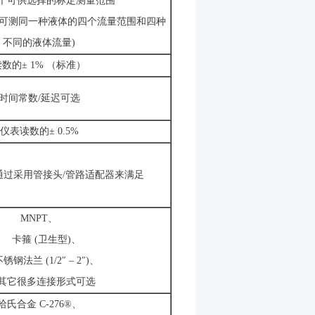
可供选择的标定测量范围
可测同一种液体的四个流量范围和四种
不同的液体流量)
读数的± 1% （标准）
时间常数/延迟可选
仪表读数的± 0.5%
通过采用管接头/管路适配器来满足
MNPT、
卡箍 (卫生型)、
法兰 (1/2″ – 2″)、
它很多连接形式可选
哈氏合金 C-276®、